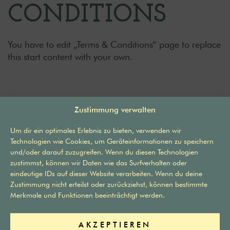
CONDITIONS
You have to edit „Terms & Conditions“ page to replace
this start content with your own.
Zustimmung verwalten
Um dir ein optimales Erlebnis zu bieten, verwenden wir
Technologien wie Cookies, um Geräteinformationen zu speichern
und/oder darauf zuzugreifen. Wenn du diesen Technologien
zustimmst, können wir Daten wie das Surfverhalten oder
eindeutige IDs auf dieser Website verarbeiten. Wenn du deine
Nützliche Links
Zustimmung nicht erteilst oder zurückziehst, können bestimmte
Merkmale und Funktionen beeinträchtigt werden.
Wohnung Riesling und Dornfelder
FAQs
AKZEPTIEREN
Wohnung Spätburgunder
AGBs